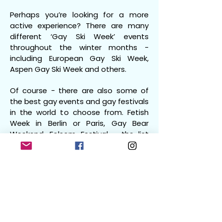
Perhaps you’re looking for a more
active experience? There are many
different ‘Gay Ski Week’ events
throughout the winter months -
including European Gay Ski Week,
Aspen Gay Ski Week and others.
Of course - there are also some of
the best gay events and gay festivals
in the world to choose from. Fetish
Week in Berlin or Paris, Gay Bear
Weekend, Folsom Festival - the list
goes on! Our aim is to continually add
to this page so that it becomes THE
hub to discover more about all of
these incredible events.