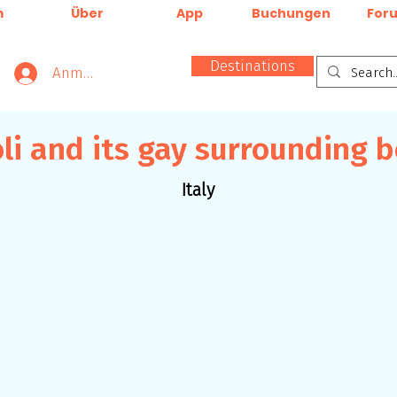
m
Über
App
Buchungen
For
Destinations
Anmelden
oli and its gay surrounding 
Italy