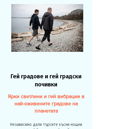
Гей градове и гей градски
почивки
Ярки светлини и гей вибрации в
най-оживените градове на
планетата
Независимо дали търсите късни нощни