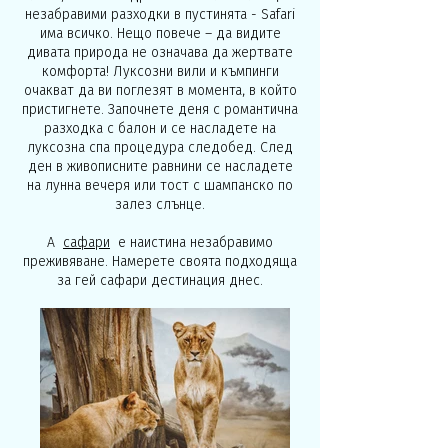
незабравими разходки в пустинята - Safari
има всичко. Нещо повече – да видите
дивата природа не означава да жертвате
комфорта! Луксозни вили и къмпинги
очакват да ви поглезят в момента, в който
пристигнете. Започнете деня с романтична
разходка с балон и се насладете на
луксозна спа процедура следобед. След
ден в живописните равнини се насладете
на лунна вечеря или тост с шампанско по
залез слънце.
А
сафари
е наистина незабравимо
преживяване. Намерете своята подходяща
за гей сафари дестинация днес.