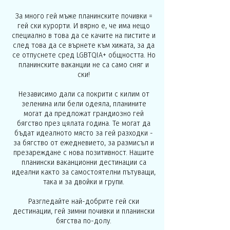
За много гей мъже планинските почивки =
гей ски курорти. И вярно е, че има нещо
специално в това да се качите на пистите и
след това да се върнете към хижата, за да
се отпуснете сред LGBTQIA+ общността. Но
планинските ваканции не са само сняг и
ски!
Независимо дали са покрити с килим от
зеленина или бели одеяла, планините
могат да предложат грандиозно гей
бягство през цялата година. Те могат да
бъдат идеалното място за гей разходки -
за бягство от ежедневието, за размисъл и
презареждане с нова позитивност. Нашите
планински ваканционни дестинации са
идеални както за самостоятелни пътуващи,
така и за двойки и групи.
Разгледайте най-добрите гей ски
дестинации, гей зимни почивки и планински
бягства по-долу.