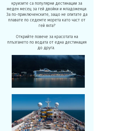
круизите са популярни дестинации за
меден месец за гей двойки и младоженци.
За по-приключенските, защо не опитате да
плавате по седемте морета като част от
гей яхта?
Открийте повече за красотата на
плъзгането по водата от една дестинация
до друга.