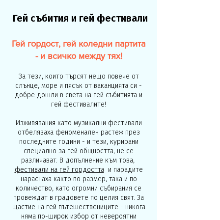
Гей събития и гей фестивали
Гей гордост, гей коледни партита
- и всичко между тях!
За тези, които търсят нещо повече от
слънце, море и пясък от ваканцията си -
добре дошли в света на гей събитията и
гей фестивалите!
Изживявания като музикални фестивали
отбелязаха феноменален растеж през
последните години - и тези, курирани
специално за гей общността, не се
различават. В допълнение към това,
фестивали на гей гордостта
и парадите
нараснаха както по размер, така и по
количество, като огромни събирания се
провеждат в градовете по целия свят. За
щастие на гей пътешествениците - никога
няма по-широк избор от невероятни