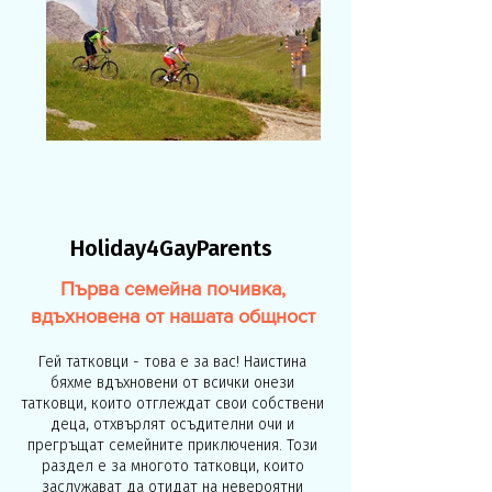
Holiday4GayParents
Първа семейна почивка,
вдъхновена от нашата общност
Гей татковци - това е за вас! Наистина
бяхме вдъхновени от всички онези
татковци, които отглеждат свои собствени
деца, отхвърлят осъдителни очи и
прегръщат семейните приключения. Този
раздел е за многото татковци, които
заслужават да отидат на невероятни