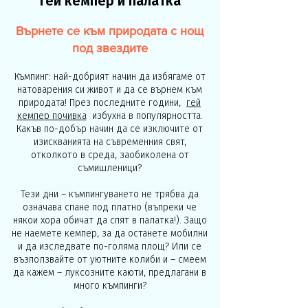
Гей кемпер и палатка
Върнете се към природата с нощ
под звездите
Къмпинг: най-добрият начин да избягаме от
натоварения си живот и да се върнем към
природата! През последните години,
гей
кемпер почивка
избухна в популярността.
Какъв по-добър начин да се изключите от
изискванията на съвременния свят,
отколкото в среда, заобиколена от
съмишленици?
Тези дни – къмпингуването не трябва да
означава спане под платно (въпреки че
някои хора обичат да спят в палатка!). Защо
не наемете кемпер, за да останете мобилни
и да изследвате по-голяма площ? Или се
възползвайте от уютните колиби и – смеем
да кажем – луксозните каюти, предлагани в
много къмпинги?