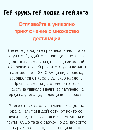
Гей круиз, гей лодка и гей яхта
Отплавайте в уникално
приключение с множество
дестинации
Лесно е да видите привлекателността на
круиз: събуждайте се някъде ново всеки
ден - в зашеметяващ плаващ гей хотел!
Гей круизите и гей речните круизи помагат
на мъжете от LGBTQIA+ да видят света,
заобиколен от хора с еднакво мислене.
Призоваваме ви да обмислите този
наистина уникален начин за пътуване на
борда на убежище, подходящо за гейове.
Много от тях са ол инклузив - и с цялата
храна, напитки и дейности, от които се
нуждаете, те са идеални за семейства и
групи. Също така е възможно да намерите
парче лукс на водата, поради което