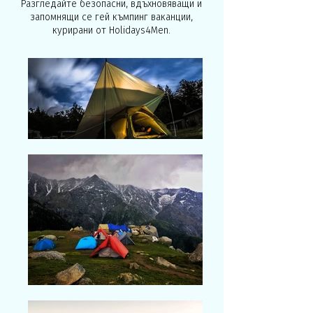
Разгледайте безопасни, вдъхновяващи и
запомнящи се гей къмпинг ваканции,
курирани от Holidays4Men.