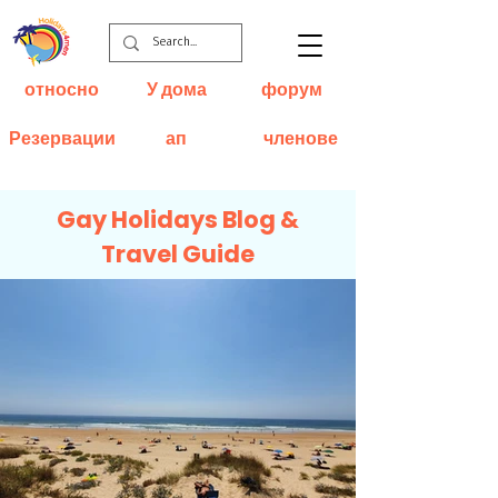
относно
У дома
форум
Резервации
ап
членове
Gay Holidays Blog &
Travel Guide