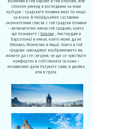
вълнения в гей барове и гей клубове, или
спокоен уикенд в изследване на нови
култури - градските почивки имат по нещо
за всеки. В Holidays4Men съставяме
окончателния списък с гей градски почивки
– включително някои гей градове, които
ще познавате (
Берлин
, Амстердам и
Барселона) и някои, които може да не
(Монако, Монпелие и Ница). Които и гей
градове завладяват въображението ви,
можете да сте сигурни, че ще се чувствате
комфортно в собствената си кожа –
независимо дали пътувате сами, в двойка
или в група.