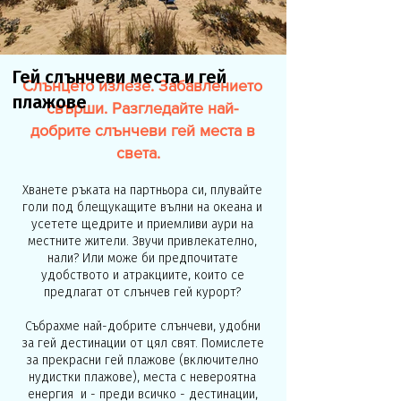
Гей слънчеви места и гей
Слънцето излезе. Забавлението
плажове
свърши. Разгледайте най-
добрите слънчеви гей места в
света.
Хванете ръката на партньора си, плувайте
голи под блещукащите вълни на океана и
усетете щедрите и приемливи аури на
местните жители. Звучи привлекателно,
нали? Или може би предпочитате
удобството и атракциите, които се
предлагат от слънчев гей курорт?
Събрахме най-добрите слънчеви, удобни
за гей дестинации от цял свят. Помислете
за прекрасни гей плажове (включително
нудистки плажове), места с невероятна
енергия
и - преди всичко - дестинации,