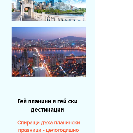
Гей планини и гей ски
дестинации
Спиращи дъха планински
празници - целогодишно