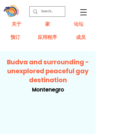
关于
家
论坛
预订
应用程序
成员
Budva and surrounding -
unexplored peaceful gay
destination
Montenegro