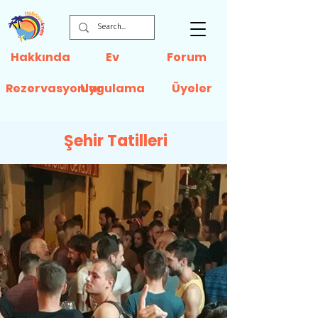
Hakkında
Ev
Forum
Rezervasyonlar
Uygulama
Üyeler
Şehir Tatilleri