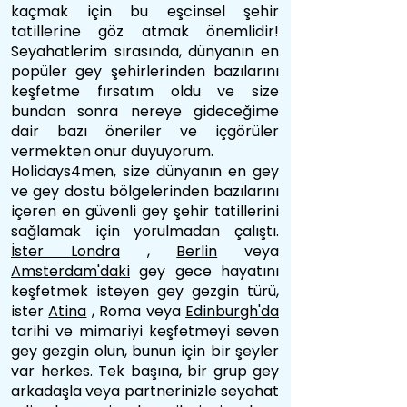
kaçmak için bu eşcinsel şehir
tatillerine göz atmak önemlidir!
Seyahatlerim sırasında, dünyanın en
popüler gey şehirlerinden bazılarını
keşfetme fırsatım oldu ve size
bundan sonra nereye gideceğime
dair bazı öneriler ve içgörüler
vermekten onur duyuyorum.
Holidays4men, size dünyanın en gey
ve gey dostu bölgelerinden bazılarını
içeren en güvenli gey şehir tatillerini
sağlamak için yorulmadan çalıştı.
İster Londra
,
Berlin
veya
Amsterdam'daki
gey gece hayatını
keşfetmek isteyen gey gezgin türü,
ister
Atina
, Roma veya
Edinburgh'da
tarihi ve mimariyi keşfetmeyi seven
gey gezgin olun, bunun için bir şeyler
var herkes. Tek başına, bir grup gey
arkadaşla veya partnerinizle seyahat