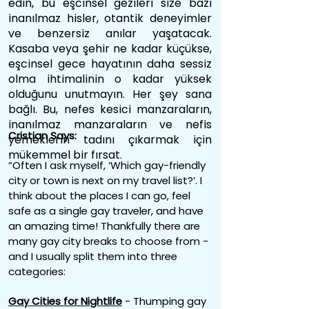
edin, bu eşcinsel gezileri size bazı
inanılmaz hisler, otantik deneyimler
ve benzersiz anılar yaşatacak.
Kasaba veya şehir ne kadar küçükse,
eşcinsel gece hayatının daha sessiz
olma ihtimalinin o kadar yüksek
olduğunu unutmayın. Her şey sana
bağlı. Bu, nefes kesici manzaraların,
inanılmaz manzaraların ve nefis
Cristian Says:
yemeklerin tadını çıkarmak için
mükemmel bir fırsat.
“Often I ask myself, ‘Which gay-friendly
city or town is next on my travel list?’. I
think about the places I can go, feel
safe as a single gay traveler, and have
an amazing time! Thankfully there are
many gay city breaks to choose from -
and I usually split them into three
categories:
Gay Cities for Nightlife
- Thumping gay