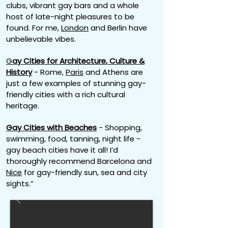
clubs, vibrant gay bars and a whole
host of late-night pleasures to be
found. For me,
London
and Berlin have
unbelievable vibes.
G
ay Cities for
Architecture
,
Culture
&
History
- Rome,
Paris
and Athens are
just a few examples of stunning gay-
friendly cities with a rich cultural
heritage.
Gay Cities with Beaches
- Shopping,
swimming, food, tanning, night life -
gay beach cities have it all! I’d
thoroughly recommend Barcelona and
Nice
for gay-friendly sun, sea and city
sights.”