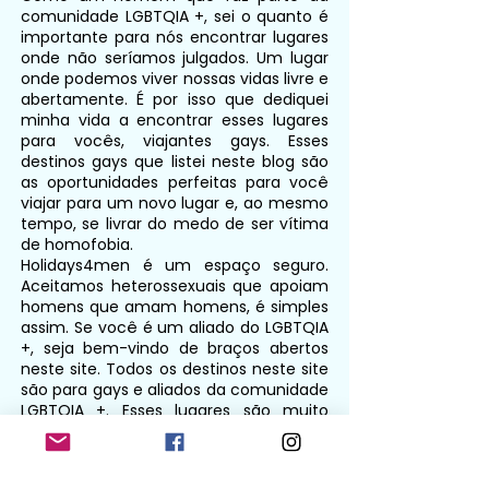
comunidade LGBTQIA +, sei o quanto é
importante para nós encontrar lugares
onde não seríamos julgados. Um lugar
onde podemos viver nossas vidas livre e
abertamente. É por isso que dediquei
minha vida a encontrar esses lugares
para vocês, viajantes gays. Esses
destinos gays que listei neste blog são
as oportunidades perfeitas para você
viajar para um novo lugar e, ao mesmo
tempo, se livrar do medo de ser vítima
de homofobia.
Holidays4men é um espaço seguro.
Aceitamos heterossexuais que apoiam
homens que amam homens, é simples
assim. Se você é um aliado do LGBTQIA
+, seja bem-vindo de braços abertos
neste site. Todos os destinos neste site
são para gays e aliados da comunidade
LGBTQIA +. Esses lugares são muito
abertos.
Holidays4men não discrimina ninguém.
Meu estilo de escrita é focado em