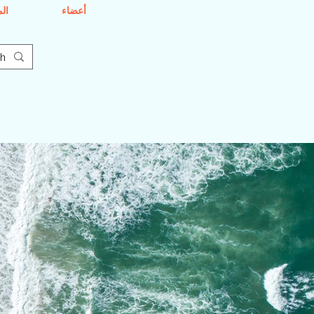
أعضاء
ال