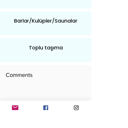
Barlar/Kulüpler/Saunalar
Toplu taşıma
Comments
​yorumunu yaz
Add your comment here...