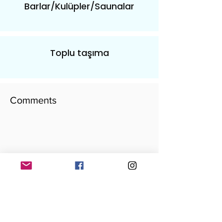
Barlar/Kulüpler/Saunalar
Toplu taşıma
Comments
​yorumunu yaz
Add your comment here...