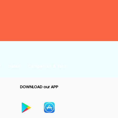
r
Safari
Campervan & Tent
Businesses
Event
DOWNLOAD our APP