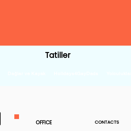
Tatiller
Dağlar ve Kayak
Holidays4GayDads
Yolculukla
OFFICE
CONTACTS