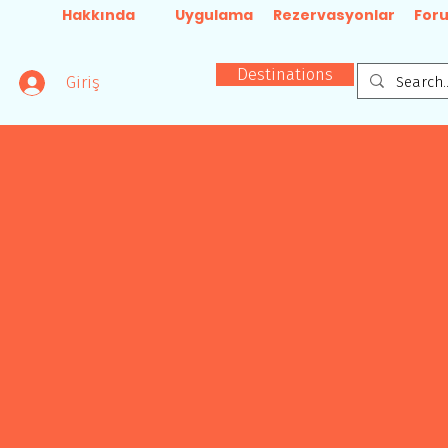
Hakkında
Uygulama
Rezervasyonlar
For
Destinations
Giriş