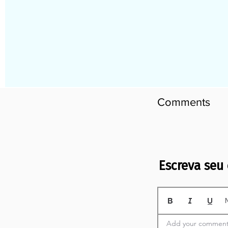
Comments
​Escreva se
Add your comment 