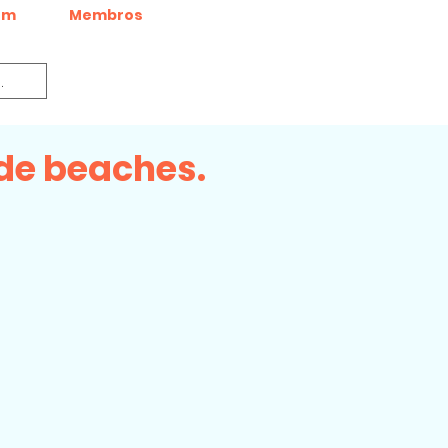
um
Membros
ude beaches.