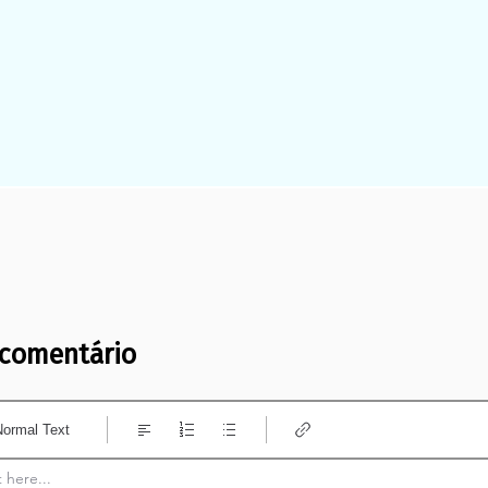
u comentário
Normal Text
here...