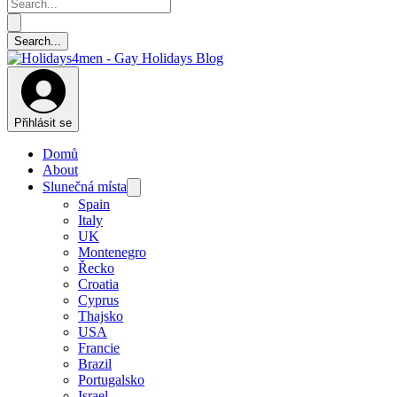
Přihlásit se
Domů
About
Slunečná místa
Spain
Italy
UK
Montenegro
Řecko
Croatia
Cyprus
Thajsko
USA
Francie
Brazil
Portugalsko
Israel