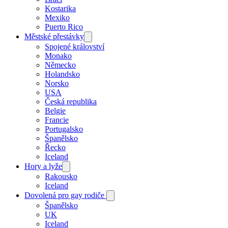
Kostarika
Mexiko
Puerto Rico
Městské přestávky
Spojené království
Monako
Německo
Holandsko
Norsko
USA
Česká republika
Belgie
Francie
Portugalsko
Španělsko
Řecko
Iceland
Hory a lyže
Rakousko
Iceland
Dovolená pro gay rodiče
Španělsko
UK
Iceland