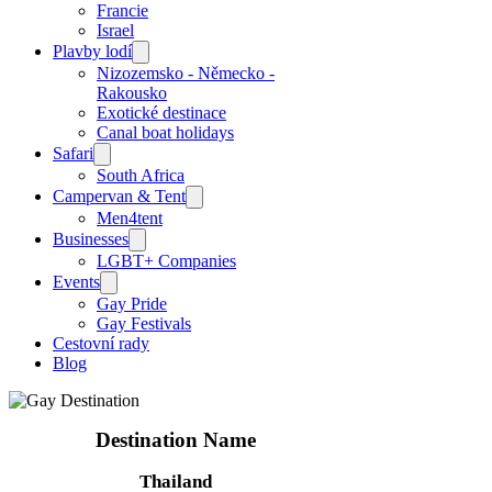
Francie
Israel
Plavby lodí
Nizozemsko - Německo -
Rakousko
Exotické destinace
Canal boat holidays
Safari
South Africa
Campervan & Tent
Men4tent
Businesses
LGBT+ Companies
Events
Gay Pride
Gay Festivals
Cestovní rady
Blog
Destination Name
Thailand