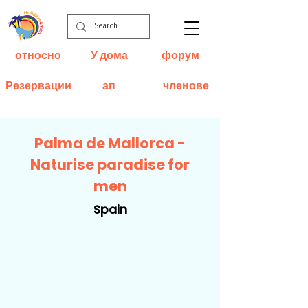
относно
У дома
форум
Резервации
ап
членове
Palma de Mallorca -
Naturise paradise for
men
Spain