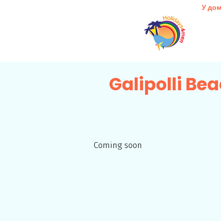
У до
Galipolli Bea
Coming soon