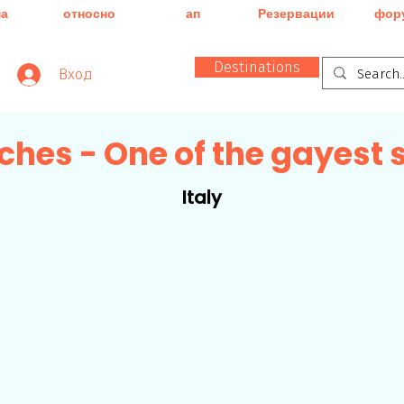
ма
относно
ап
Резервации
фор
Destinations
Вход
ches - One of the gayest 
Italy