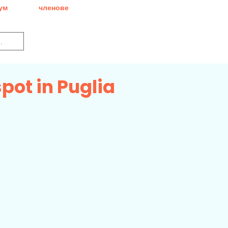
ум
членове
spot in Puglia