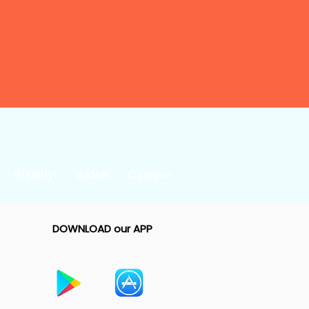
Risteilyt
Safari
Campervan & Tent
Businesse
DOWNLOAD our APP