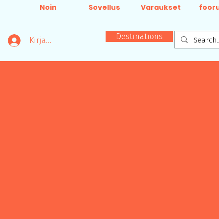
Noin
Sovellus
Varaukset
foor
Destinations
Kirjaudu