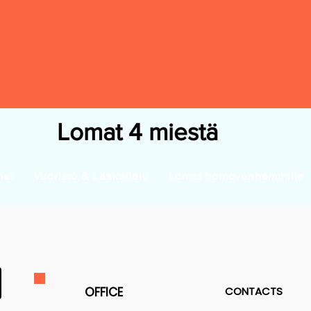
Lomat 4 miestä
mat
Vuoristo & Laskettelu
Lomat homovanhemmille
OFFICE
CONTACTS