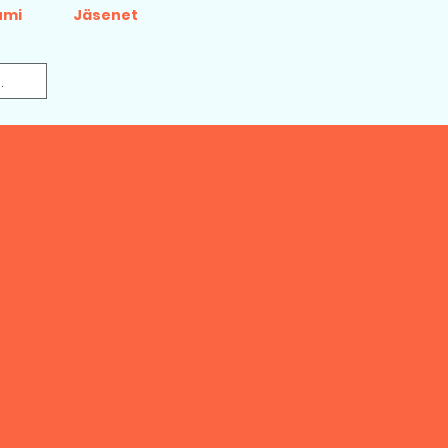
umi
Jäsenet